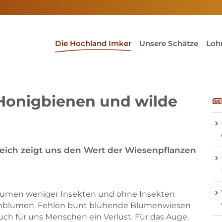
(current)1
Die Hochland Imker
Unsere Schätze
Loh
Honigbienen und wilde
eich zeigt uns den Wert der Wiesenpflanzen
umen weniger Insekten und ohne Insekten
nblumen. Fehlen bunt blühende Blumenwiesen
Skip to main content
Skip to main content
ch für uns Menschen ein Verlust. Für das Auge,