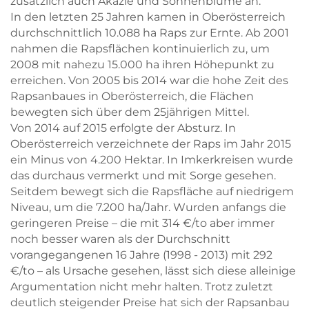
zusätzlich auch Akazie und Sonnenblume an.
In den letzten 25 Jahren kamen in Oberösterreich
durchschnittlich 10.088 ha Raps zur Ernte. Ab 2001
nahmen die Rapsflächen kontinuierlich zu, um
2008 mit nahezu 15.000 ha ihren Höhepunkt zu
erreichen. Von 2005 bis 2014 war die hohe Zeit des
Rapsanbaues in Oberösterreich, die Flächen
bewegten sich über dem 25jährigen Mittel.
Von 2014 auf 2015 erfolgte der Absturz. In
Oberösterreich verzeichnete der Raps im Jahr 2015
ein Minus von 4.200 Hektar. In Imkerkreisen wurde
das durchaus vermerkt und mit Sorge gesehen.
Seitdem bewegt sich die Rapsfläche auf niedrigem
Niveau, um die 7.200 ha/Jahr. Wurden anfangs die
geringeren Preise – die mit 314 €/to aber immer
Skip to main content
Skip to main content
noch besser waren als der Durchschnitt
vorangegangenen 16 Jahre (1998 - 2013) mit 292
€/to – als Ursache gesehen, lässt sich diese alleinige
Argumentation nicht mehr halten. Trotz zuletzt
deutlich steigender Preise hat sich der Rapsanbau