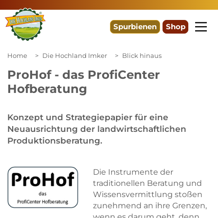
Spurbienen
Shop
Home
Die Hochland Imker
Blick hinaus
ProHof - das ProfiCenter
Hofberatung
Konzept und Strategiepapier für eine
Neuausrichtung der landwirtschaftlichen
Produktionsberatung.
Die Instrumente der
traditionellen Beratung und
Wissensvermittlung stoßen
zunehmend an ihre Grenzen,
wenn es darum geht, denn