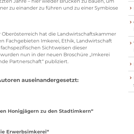
tzten Jahre – hier wieder Brücken zu bauen, um
tner zu einander zu führen und zu einer Symbiose
r Oberösterreich hat die Landwirtschaftskammer
en Fachgebieten Imkerei, Ethik, Landwirtschaft
 fachspezifischen Sichtweisen dieser
e wurden nun in der neuen Broschüre „Imkerei
e Partnerschaft“ publiziert.
Autoren auseinandergesetzt:
 den Honigjägern zu den Stadtimkern“
die Erwerbsimkerei“