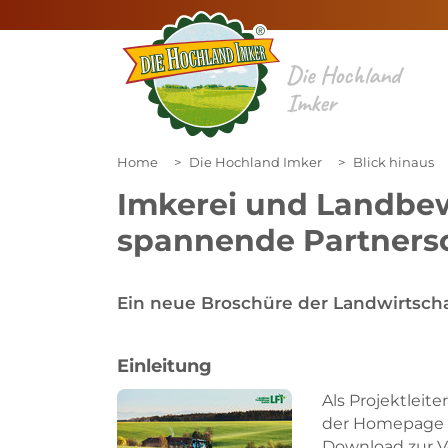
Die Hochland
Imker
Home
Die Hochland Imker
Blick hinaus
Imkerei und Landbew
spannende Partners
Ein neue Broschüre der Landwirtsch
Einleitung
Als Projektleite
der Homepage d
Download zur V