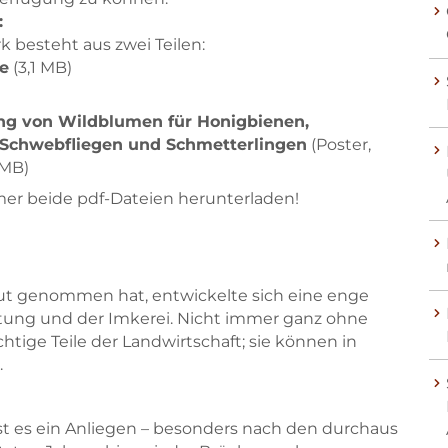
:
 besteht aus zwei Teilen:
e
(3,1 MB)
g von Wildblumen für Honigbienen,
 Schwebfliegen und Schmetterlingen
(Poster,
 MB)
mer beide pdf-Dateien herunterladen!
Skip to main content
Skip to main content
hut genommen hat, entwickelte sich eine enge
tung und der Imkerei. Nicht immer ganz ohne
chtige Teile der Landwirtschaft; sie können in
.
t es ein Anliegen – besonders nach den durchaus