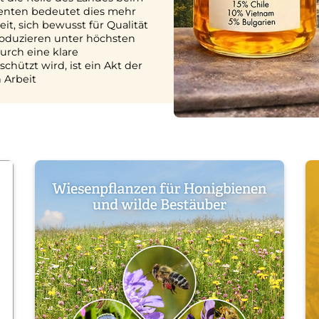
menten bedeutet dies mehr
it, sich bewusst für Qualität
roduzieren unter höchsten
urch eine klare
hützt wird, ist ein Akt der
 Arbeit
Skip to main content
Skip to main content