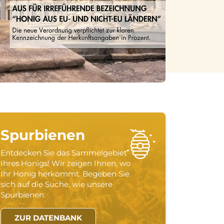
Spurbienen
Entdecken Sie das Sammelgebiet
Ihres Honigs! Wir zeigen Ihnen, wo
Ihr Honig herkommt. Begeben Sie
sich auf die Suche, wie unsere
Spurbienen.
ZUR DATENBANK