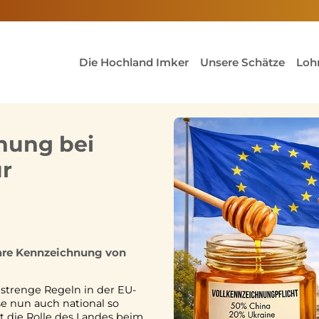
Die Hochland Imker
Unsere Schätze
Loh
nung bei
ür
klare Kennzeichnung von
strenge Regeln in der EU-
se nun auch national so
 die Rolle des Landes beim