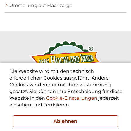
Umstellung auf Flachzarge
Die Website wird mit den technisch
erforderlichen Cookies ausgeführt. Andere
Cookies werden nur mit Ihrer Zustimmung
gesetzt. Sie können Ihre Entscheidung für diese
Website in den
Cookie-Einstellungen
jederzeit
Die Hochland Imker Frühwirth KG
einsehen und korrigieren.
Die BIO-Imkerei im
Oberen Mühlviertel
Kontakt:
office@diehochlandimker.at
Ablehnen
©2026 DieHochlandimker
Impressum
AGB
|
Cookie-
Einstellungen