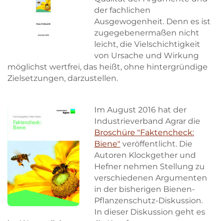
der fachlichen
Ausgewogenheit. Denn es ist
zugegebenermaßen nicht
leicht, die Vielschichtigkeit
von Ursache und Wirkung
möglichst wertfrei, das heißt, ohne hintergründige
Zielsetzungen, darzustellen.
Im August 2016 hat der
Industrieverband Agrar die
Broschüre "Faktencheck:
Biene"
veröffentlicht. Die
Skip to main content
Skip to main content
Autoren Klockgether und
Hefner nehmen Stellung zu
verschiedenen Argumenten
in der bisherigen Bienen-
Pflanzenschutz-Diskussion.
In dieser Diskussion geht es