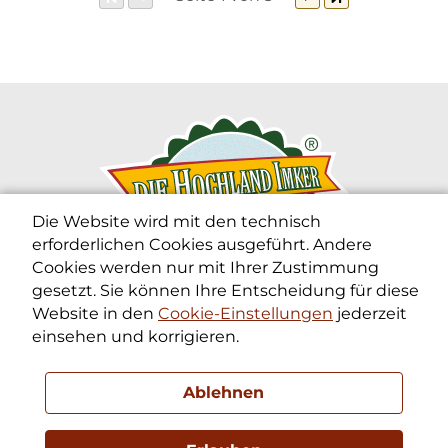
Die Website wird mit den technisch
erforderlichen Cookies ausgeführt. Andere
Cookies werden nur mit Ihrer Zustimmung
gesetzt. Sie können Ihre Entscheidung für diese
Website in den
Cookie-Einstellungen
jederzeit
Die Hochland Imker Frühwirth KG
einsehen und korrigieren.
Die BIO-Imkerei im
Oberen Mühlviertel
Kontakt:
office@diehochlandimker.at
Ablehnen
©2026 DieHochlandimker
Impressum
AGB
|
Cookie-
Einstellungen