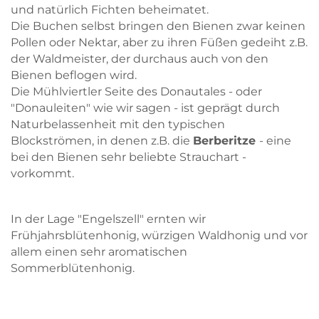
und natürlich Fichten beheimatet.
Skip to main content
Skip to main content
Die Buchen selbst bringen den Bienen zwar keinen
Pollen oder Nektar, aber zu ihren Füßen gedeiht z.B.
der Waldmeister, der durchaus auch von den
Bienen beflogen wird.
Die Mühlviertler Seite des Donautales - oder
"Donauleiten" wie wir sagen - ist geprägt durch
Naturbelassenheit mit den typischen
Blockströmen, in denen z.B. die
Berberitze
- eine
bei den Bienen sehr beliebte Strauchart -
vorkommt.
In der Lage "Engelszell" ernten wir
Frühjahrsblütenhonig, würzigen Waldhonig und vor
allem einen sehr aromatischen
Sommerblütenhonig.