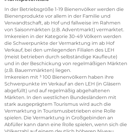
In der Betriebsgröße 1-19 Bienenvölker werden die
Bienenprodukte vor allem in der Familie und
Skip to main content
Skip to main content
Verwandtschaft, ab Hof und fallweise im Rahmen
von Saisonmärkten (z.B. Adventmarkt) vermarktet.
Imkereien in der Kategorie 30-49 Völkern werden
die Schwerpunkte der Vermarktung im ab Hof
Verkauf, bei den umliegenden Filialen des LEH
(meist betrieben durch selbständige Kaufleute)
und in der Beschickung von regelmäßigen Märkten
(z.B. Bauernmärkten) liegen.
Imkereien mit ³ 100 Bienenvölkern haben ihre
Schwerpunkte im Verkauf an den LEH (in Gläsern
abgefüllt) und auf regelmäßig abgehaltenen
Märkten. In den westlichen Bundesländern mit
stark ausgeprägtem Tourismus wird auch die
Vermarktung in Tourismusbetrieben eine Rolle
spielen. Die Vermarktung in Großgebinden an
Abfüller kann dann eine Rolle spielen, wenn sich die
Völkerzahl auf einem deutlich höheren Niveau