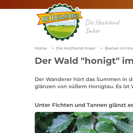
Die Hochland
Imker
Home
Die Hochland Imker
Bienen im Ho
Der Wald "honigt" i
Der Wanderer hört das Summen in de
glänzen von süßem Honigtau. Es ist 
Unter Fichten und Tannen glänzt e