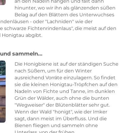
an den Nadeln hängen und fällt dann
hinunter, wo wir ihn als glänzenden süßen
Belag auf den Blättern des Unterwuchses
indenläusen - oder "Lachniden" wie der
e schwarze Fichtenrindenlaus", die meist auf den
l Honigtau abgibt.
und sammeln...
Die Honigbiene ist auf der ständigen Suche
nach Süßem, um für den Winter
ausreichend Vorräte einzulagern. So findet
sie die kleinen Honigtau-Tröpfchen auf den
Nadeln von Fichte und Tanne, im dunklen
Grün der Wälder, auch ohne die bunten
"Wegweiser" der Blütenblätter sehr gut.
Wenn der Wald "honigt", wie der Imker
sagt, dann meist im Überfluss. Und die
Bienen fliegen und sammeln ohne
Unterlass, von der frühen