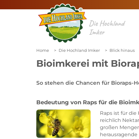
Die Hochland
Imker
Home
Die Hochland Imker
Blick hinaus
Bioimkerei mit Biora
So stehen die Chancen für Bioraps-H
Bedeutung von Raps für die Bioimk
Raps ist für die
reichlich Nekta
großen Mengen.
herausragende 