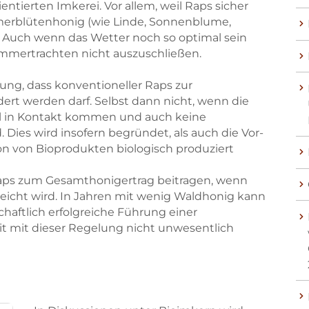
tierten Imkerei. Vor allem, weil Raps sicher
merblütenhonig (wie Linde, Sonnenblume,
 Auch wenn das Wetter noch so optimal sein
ommertrachten nicht auszuschließen.
lung, dass konventioneller Raps zur
rt werden darf. Selbst dann nicht, wenn die
l in Kontakt kommen und auch keine
Dies wird insofern begründet, als auch die Vor-
n von Bioprodukten biologisch produziert
 Raps zum Gesamthonigertrag beitragen, wenn
eicht wird. In Jahren mit wenig Waldhonig kann
chaftlich erfolgreiche Führung einer
it mit dieser Regelung nicht unwesentlich
Skip to main content
Skip to main content