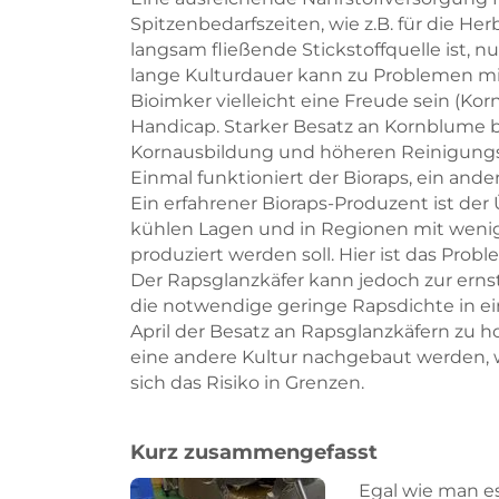
Spitzenbedarfszeiten, wie z.B. für die H
langsam fließende Stickstoffquelle ist, n
lange Kulturdauer kann zu Problemen mi
Bioimker vielleicht eine Freude sein (Kor
Handicap. Starker Besatz an Kornblume b
Kornausbildung und höheren Reinigung
Einmal funktioniert der Bioraps, ein ande
Ein erfahrener Bioraps-Produzent ist der
kühlen Lagen und in Regionen mit weni
produziert werden soll. Hier ist das Pro
Der Rapsglanzkäfer kann jedoch zur erns
die notwendige geringe Rapsdichte in ei
April der Besatz an Rapsglanzkäfern zu
eine andere Kultur nachgebaut werden, wie 
sich das Risiko in Grenzen.
Kurz zusammengefasst
Egal wie man es