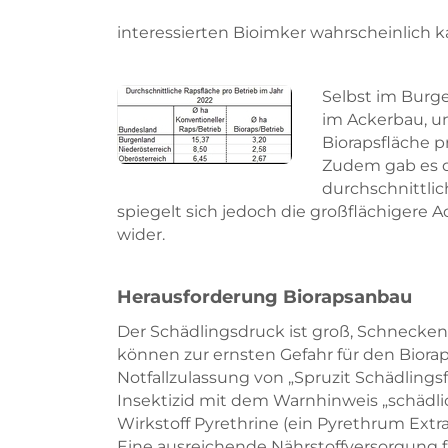
interessierten Bioimker wahrscheinlich k
Selbst im Burge
im Ackerbau, un
Biorapsfläche p
Zudem gab es do
durchschnittli
spiegelt sich jedoch die großflächigere
wider.
Herausforderung Biorapsanbau
Der Schädlingsdruck ist groß, Schnecken,
können zur ernsten Gefahr für den Biorap
Notfallzulassung von „Spruzit Schädlingsf
Insektizid mit dem Warnhinweis „schädlic
Wirkstoff Pyrethrine (ein Pyrethrum Ext
Eine ausreichende Nährstoffversorgung f