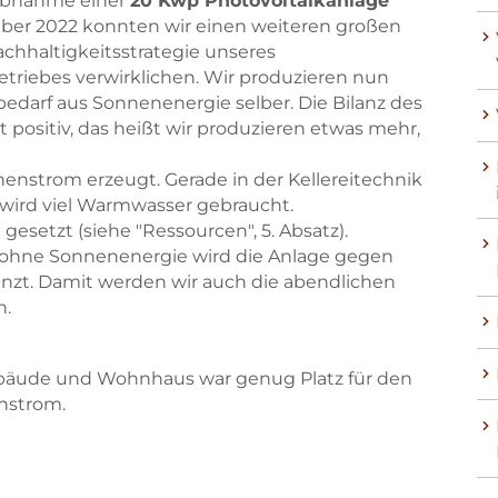
iebnahme einer
20 Kwp Photovoltaikanlage
er 2022 konnten wir einen weiteren großen
Nachhaltigkeitsstrategie unseres
triebes verwirklichen. Wir produzieren nun
edarf aus Sonnenenergie selber. Die Bilanz des
t positiv, das heißt wir produzieren etwas mehr,
nstrom erzeugt. Gerade in der Kellereitechnik
wird viel Warmwasser gebraucht.
gesetzt (siehe "Ressourcen", 5. Absatz).
r ohne Sonnenenergie wird die Anlage gegen
Skip to main content
Skip to main content
nzt. Damit werden wir auch die abendlichen
n.
bäude und Wohnhaus war genug Platz für den
nstrom.