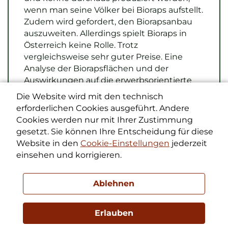
wenn man seine Völker bei Bioraps aufstellt.
Zudem wird gefordert, den Biorapsanbau
auszuweiten. Allerdings spielt Bioraps in
Österreich keine Rolle. Trotz
vergleichsweise sehr guter Preise. Eine
Analyse der Biorapsflächen und der
Auswirkungen auf die erwerbsorientierte
Bioimkerei.
Die Website wird mit den technisch
erforderlichen Cookies ausgeführt. Andere
Cookies werden nur mit Ihrer Zustimmung
Bioimkerei mit Bioraps? (PDF 0.32 MB)
gesetzt. Sie können Ihre Entscheidung für diese
Herausgeber: Peter Frühwirth
Website in den
Cookie-Einstellungen
jederzeit
einsehen und korrigieren.
Bienen ist Raps nicht egal
Für die Imkerei ist Raps
Ablehnen
eine äußerst attraktive
Tracht. In Oberösterreich
Erlauben
hat er eine