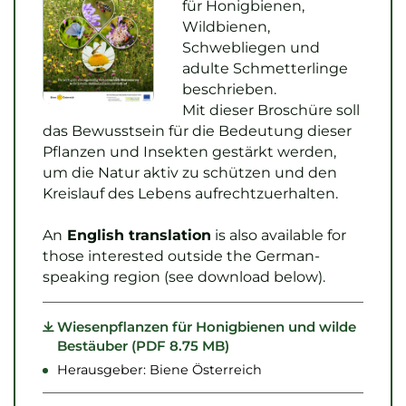
für Honigbienen,
Skip to main content
Skip to main content
Wildbienen,
Schwebliegen und
adulte Schmetterlinge
beschrieben.
Mit dieser Broschüre soll
das Bewusstsein für die Bedeutung dieser
Pflanzen und Insekten gestärkt werden,
um die Natur aktiv zu schützen und den
Kreislauf des Lebens aufrechtzuerhalten.
An
English translation
is also available for
those interested outside the German-
speaking region (see download below).
Wiesenpflanzen für Honigbienen und wilde
Bestäuber (PDF 8.75 MB)
Herausgeber: Biene Österreich