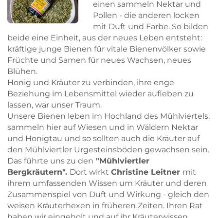
einen sammeln Nektar und
Pollen - die anderen locken
mit Duft und Farbe. So bilden
beide eine Einheit, aus der neues Leben entsteht:
kräftige junge Bienen für vitale Bienenvölker sowie
Früchte und Samen für neues Wachsen, neues
Blühen.
Honig und Kräuter zu verbinden, ihre enge
Beziehung im Lebensmittel wieder aufleben zu
lassen, war unser Traum.
Unsere Bienen leben im Hochland des Mühlviertels,
sammeln hier auf Wiesen und in Wäldern Nektar
und Honigtau und so sollten auch die Kräuter auf
den Mühlviertler Urgesteinsböden gewachsen sein.
Das führte uns zu den
"Mühlviertler
Bergkräutern".
Dort wirkt
Christine Leitner
mit
ihrem umfassenden Wissen um Kräuter und deren
Zusammenspiel von Duft und Wirkung - gleich den
Skip to main content
Skip to main content
weisen Kräuterhexen in früheren Zeiten. Ihren Rat
haben wir eingeholt und auf ihr Kräuterwissen