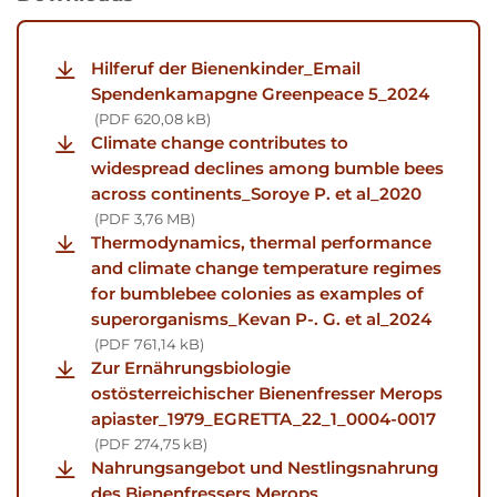
Hilferuf der Bienenkinder_Email
Spendenkamapgne Greenpeace 5_2024
PDF
620,08 kB
Climate change contributes to
widespread declines among bumble bees
across continents_Soroye P. et al_2020
PDF
3,76 MB
Thermodynamics, thermal performance
and climate change temperature regimes
for bumblebee colonies as examples of
superorganisms_Kevan P-. G. et al_2024
PDF
761,14 kB
Zur Ernährungsbiologie
ostösterreichischer Bienenfresser Merops
apiaster_1979_EGRETTA_22_1_0004-0017
PDF
274,75 kB
Nahrungsangebot und Nestlingsnahrung
des Bienenfressers Merops