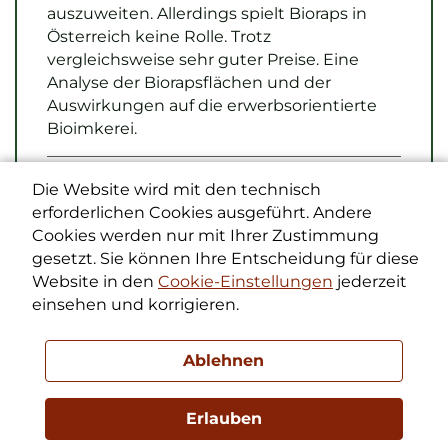
auszuweiten. Allerdings spielt Bioraps in
Österreich keine Rolle. Trotz
vergleichsweise sehr guter Preise. Eine
Analyse der Biorapsflächen und der
Auswirkungen auf die erwerbsorientierte
Bioimkerei.
Bioimkerei mit Bioraps? (PDF 0.32 MB)
Die Website wird mit den technisch
Herausgeber: Peter Frühwirth
erforderlichen Cookies ausgeführt. Andere
Cookies werden nur mit Ihrer Zustimmung
gesetzt. Sie können Ihre Entscheidung für diese
Bienen ist Raps nicht egal
Website in den
Cookie-Einstellungen
jederzeit
einsehen und korrigieren.
Für die Imkerei ist Raps
eine äußerst attraktive
Tracht. In Oberösterreich
Ablehnen
hat er eine
herausragende
Erlauben
Bedeutung für den Erfolg in der
einkommensorientierten Imkerei. In den