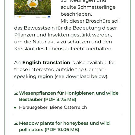
Schwebliegen und
Skip to main content
Skip to main content
adulte Schmetterlinge
beschrieben.
Mit dieser Broschüre soll
das Bewusstsein für die Bedeutung dieser
Pflanzen und Insekten gestärkt werden,
um die Natur aktiv zu schützen und den
Kreislauf des Lebens aufrechtzuerhalten.
An
English translation
is also available for
those interested outside the German-
speaking region (see download below).
Wiesenpflanzen für Honigbienen und wilde
Bestäuber (PDF 8.75 MB)
Herausgeber: Biene Österreich
Meadow plants for honeybees und wild
pollinators (PDF 10.06 MB)